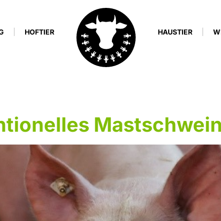
G
HOFTIER
HAUSTIER
W
t:
Außenklima
tionelles Mastschwein 