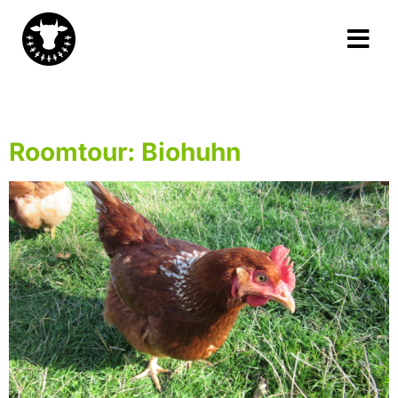
Schlagwort:
Biohuhn
Roomtour: Biohuhn