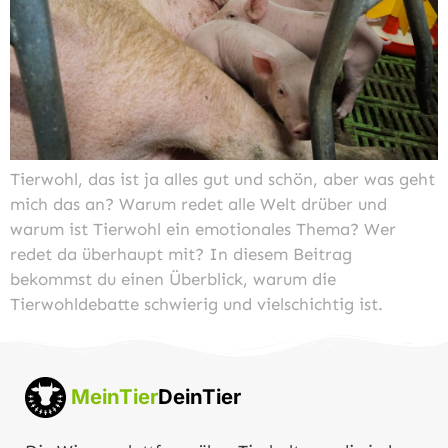
Tierwohl, das ist ja alles gut und schön, aber was geht
mich das an? Warum redet alle Welt drüber und
warum ist Tierwohl ein emotionales Thema? Wer
redet da überhaupt mit? In diesem Beitrag
bekommst du einen Überblick, warum die
Tierwohldebatte schwierig und vielschichtig ist.
MeinTier
DeinTier