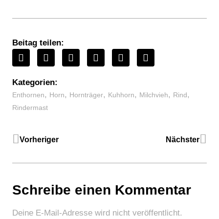
Beitag teilen:
Kategorien:
,
,
,
,
,
,
Enthornen
Horn
Hornträger
Kuhhorn
Milchvieh
Rind
Rindermast
Vorheriger
Nächster
Schreibe einen Kommentar
Deine E-Mail-Adresse wird nicht veröffentlicht.