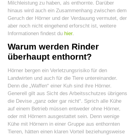
Milchleistung zu haben, als enthornte. Darüber
hinaus wird auch ein Zusammenhang zwischen dem
Geruch der Hörner und der Verdauung vermutet, der
aber noch nicht eingehend erforscht ist, weitere
Informationen findest du
hier
.
Warum werden Rinder
überhaupt enthornt?
Hörner bergen ein Verletzungsrisiko für den
Landwirten und auch für die Tiere untereinander.
Denn die „Waffen“ einer Kuh sind ihre Hörner.
Generell gilt aus Sicht des Arbeitsschutzes übrigens
die Devise „ganz oder gar nicht“. Sprich alle Kühe
auf einem Betrieb müssen entweder ohne Hörner,
oder mit Hörnern ausgestattet sein. Denn wenige
Kühe mit Hörnern in einer Gruppe aus enthornten
Tieren, hätten einen klaren Vorteil beziehungsweise