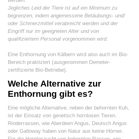
werden.
Jegliches Leid der Tiere ist auf ein Minimum zu
begrenzen, indem angemessene Betäubungs- und/
oder Schmerzmittel verabreicht werden und der
Eingriff nur im geeigneten Alter und von
qualifiziertem Personal vorgenommen wird.
Eine Enthornung von Kälbern wird also auch im Bio-
Bereich praktiziert (ausgenommen Demeter-
zertifizierte Bio-Betriebe).
Welche Alternative zur
Enthornung gibt es?
Eine mögliche Alternative, neben der behornten Kuh,
ist der Einsatz von genetisch hornlosen Tieren.
Rinderrassen, wie Aberdeen Angus, Deutsch Angus
oder Galloway haben von Natur aus keine Hörner.
Für die Hornloszucht von behornten Rassen, wie