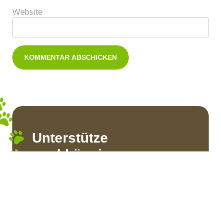
Website
Unterstütze
unabhängigen
Journalismus
Alle Inhalte auf dieser Webseite sind
unabhängig und freiwillig recherchiert.
Damit dieses Format neutral bleiben kann,