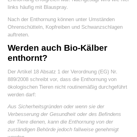
links häufig mit Blauspray.
Nach der Enthornung können unter Umständen
Ohrenschütteln, Kopfreiben und Schwanzschlagen
auftreten.
Werden auch Bio-Kälber
enthornt?
Der Artikel 18 Absatz 1 der Verordnung (EG) Nr.
889/2008 schreibt vor, dass die Enthornung von
ökologischen Tieren nicht routinemäßig durchgeführt
werden darf:
Aus Sicherheitsgründen oder wenn sie der
Verbesserung der Gesundheit oder des Befindens
der Tiere dienen, kann die Enthornung von der
zuständigen Behörde jedoch fallweise genehmigt