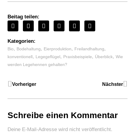
Beitag teilen:
Kategorien:
,
,
,
,
Bio
Bodehaltung
Eierproduktion
Freilandhaltung
,
,
,
,
konventionell
Legegeflügel
Praxisbeispiele
Überblick
Wie
werden Legehennen gehalten?
Vorheriger
Nächster
Schreibe einen Kommentar
Deine E-Mail-Adresse wird nicht veröffentlicht.