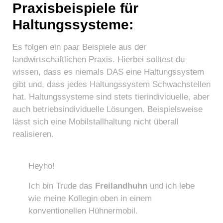
Praxisbeispiele für
Haltungssysteme:
Es folgen ein paar Beispiele aus der
landwirtschaftlichen Praxis. Hierbei solltest du
wissen, dass es niemals DAS eine Haltungssystem
gibt und, dass jedes Haltungssystem Schwachstellen
hat. Haltungssysteme sind stets tierindividuelle, aber
auch betriebsindividuelle Lösungen. Beispielsweise
lässt sich eine Mobilstallhaltung nicht überall
realisieren.
Heyho!
Ich bin Trude das
Freilandhuhn
und ich lebe
wie meine Kollegin oben in einem
konventionellen Hühnermobil.