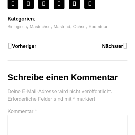
Kategorien:
,
,
,
,
Biologisch
Mastochse
Mastrind
Ochse
Roomtour
Vorheriger
Nächster
Schreibe einen Kommentar
Deine E-Mail-Adresse wird nicht veröffentlicht.
Erforderliche Felder sind mit
*
markiert
Kommentar
*