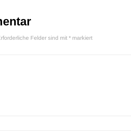
entar
rforderliche Felder sind mit
*
markiert