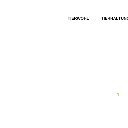
TIERWOHL
TIERHALTUN
By
Roomtour: ko