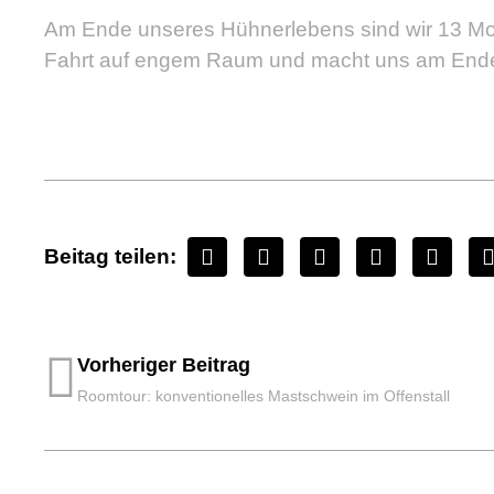
Am Ende unseres Hühnerlebens sind wir 13 Mona
Fahrt auf engem Raum und macht uns am Ende d
Beitag teilen:
Vorheriger Beitrag
Roomtour: konventionelles Mastschwein im Offenstall