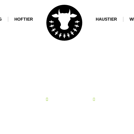
G
HOFTIER
HAUSTIER
W
MeinTierDeinTier
Februar 1, 2021
Keine Komme
nventionelles