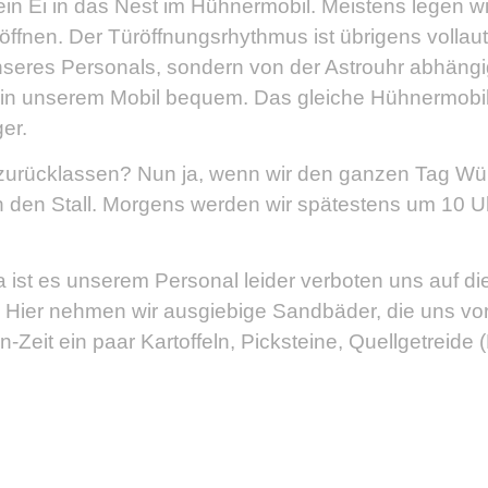
 ein Ei in das Nest im Hühnermobil. Meistens legen w
öffnen. Der Türöffnungsrhythmus ist übrigens vollau
r unseres Personals, sondern von der Astrouhr abhä
 in unserem Mobil bequem. Das gleiche Hühnermobil 
er.
zurücklassen? Nun ja, wenn wir den ganzen Tag Wür
 den Stall. Morgens werden wir spätestens um 10 U
da ist es unserem Personal leider verboten uns auf d
Hier nehmen wir ausgiebige Sandbäder, die uns vor
-Zeit ein paar Kartoffeln, Picksteine, Quellgetreide