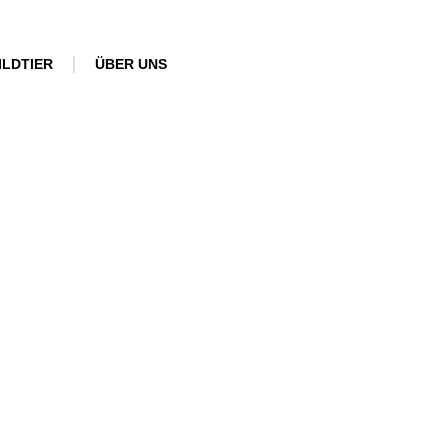
ILDTIER
ÜBER UNS
ntare
 Freilandhuhn