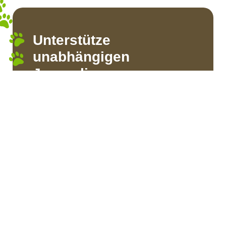
Unterstütze
unabhängigen
Journalismus
Alle Inhalte auf dieser Webseite sind
unabhängig und freiwillig recherchiert.
Damit dieses Format neutral bleiben kann,
braucht MeinTierDeinTier deine Hilfe. Dir
gefällt das Konzept, ein Beitrag hat dir
weitergeholfen oder du hast neue
Erkenntnisse gewonnen? Dann lass gerne
einen Unterstützer-Groschen da, damit
MeinTierDeinTier eine Zukunft hat.