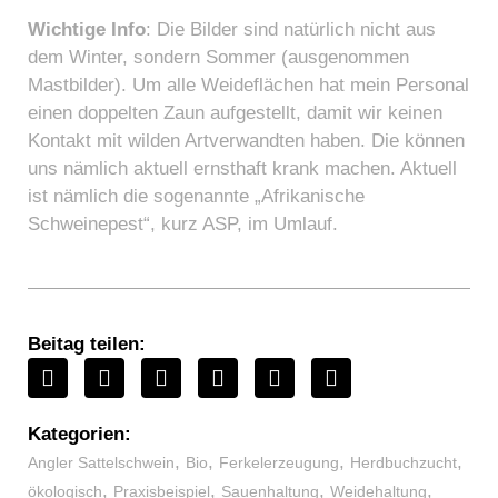
Wichtige Info
: Die Bilder sind natürlich nicht aus
dem Winter, sondern Sommer (ausgenommen
Mastbilder). Um alle Weideflächen hat mein Personal
einen doppelten Zaun aufgestellt, damit wir keinen
Kontakt mit wilden Artverwandten haben. Die können
uns nämlich aktuell ernsthaft krank machen. Aktuell
ist nämlich die sogenannte „Afrikanische
Schweinepest“, kurz ASP, im Umlauf.
Beitag teilen:
Kategorien:
,
,
,
,
Angler Sattelschwein
Bio
Ferkelerzeugung
Herdbuchzucht
,
,
,
,
ökologisch
Praxisbeispiel
Sauenhaltung
Weidehaltung