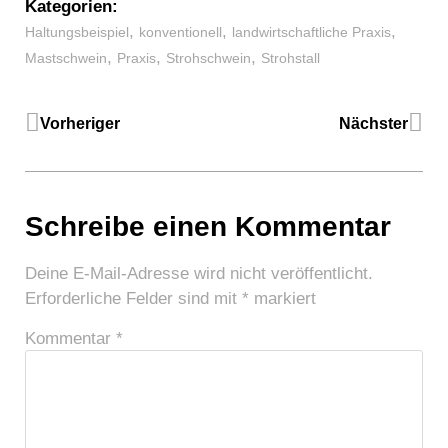
Kategorien:
,
,
,
Haltungsbeispiel
konventionell
landwirtschaftliche Praxis
,
,
,
Mastschwein
Praxis
Strohschwein
Strohstall
Vorheriger
Nächster
Schreibe einen Kommentar
Deine E-Mail-Adresse wird nicht veröffentlicht.
Erforderliche Felder sind mit
*
markiert
Kommentar
*