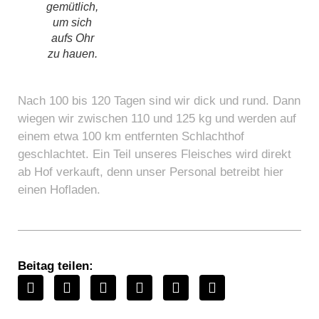
gemütlich,
um sich
aufs Ohr
zu hauen.
Nach 100 bis 120 Tagen sind wir dick und rund. Dann
wiegen wir zwischen 110 und 125 kg und werden auf
einem etwa 100 km entfernten Schlachthof
geschlachtet. Ein Teil unseres Fleisches wird direkt
ab Hof verkauft, denn unser Personal betreibt hier
einen Hofladen.
Beitag teilen: